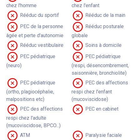
chez l'homme
chez l'enfant
Rééduc du sportif
Rééduc de la main
PEC de la personne
Rééduc posturale
âgée et perte d'autonomie
globale
Rééduc vestibulaire
Soins à domicile
PEC pédiatrique
PEC pédiatrique
(neuro)
(respi, désencombrement,
saisonnière, bronchiolite)
PEC pédiatrique
PEC des affections
(ortho, plagiocéphalie,
respi chez l'enfant
malpositions etc)
(mucoviscidose)
PEC des affections
PEC en cabinet
respi chez l'adulte
(mucoviscidose, BPCO...)
ATM
Paralysie faciale