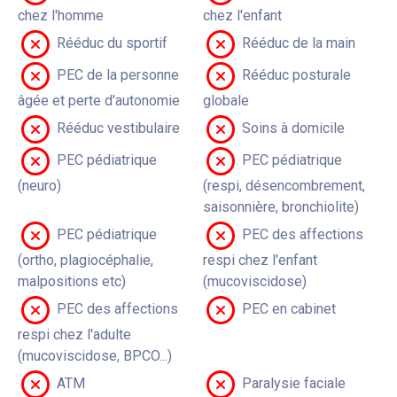
chez l'homme
chez l'enfant
Rééduc du sportif
Rééduc de la main
PEC de la personne
Rééduc posturale
âgée et perte d'autonomie
globale
Rééduc vestibulaire
Soins à domicile
PEC pédiatrique
PEC pédiatrique
(neuro)
(respi, désencombrement,
saisonnière, bronchiolite)
PEC pédiatrique
PEC des affections
(ortho, plagiocéphalie,
respi chez l'enfant
malpositions etc)
(mucoviscidose)
PEC des affections
PEC en cabinet
respi chez l'adulte
(mucoviscidose, BPCO...)
ATM
Paralysie faciale