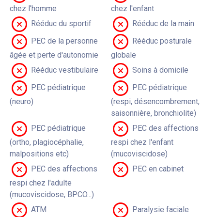
chez l'homme
chez l'enfant
Rééduc du sportif
Rééduc de la main
PEC de la personne
Rééduc posturale
âgée et perte d'autonomie
globale
Rééduc vestibulaire
Soins à domicile
PEC pédiatrique
PEC pédiatrique
(neuro)
(respi, désencombrement,
saisonnière, bronchiolite)
PEC pédiatrique
PEC des affections
(ortho, plagiocéphalie,
respi chez l'enfant
malpositions etc)
(mucoviscidose)
PEC des affections
PEC en cabinet
respi chez l'adulte
(mucoviscidose, BPCO...)
ATM
Paralysie faciale