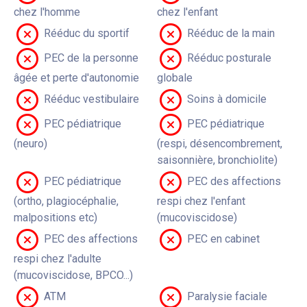
chez l'homme
chez l'enfant
Rééduc du sportif
Rééduc de la main
PEC de la personne
Rééduc posturale
âgée et perte d'autonomie
globale
Rééduc vestibulaire
Soins à domicile
PEC pédiatrique
PEC pédiatrique
(neuro)
(respi, désencombrement,
saisonnière, bronchiolite)
PEC pédiatrique
PEC des affections
(ortho, plagiocéphalie,
respi chez l'enfant
malpositions etc)
(mucoviscidose)
PEC des affections
PEC en cabinet
respi chez l'adulte
(mucoviscidose, BPCO...)
ATM
Paralysie faciale