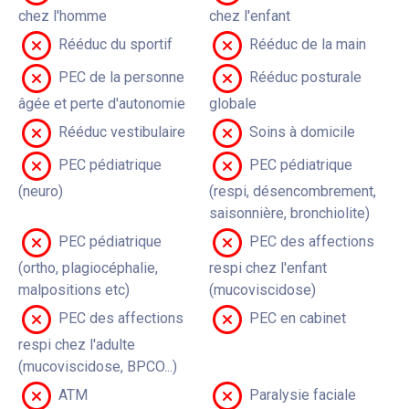
chez l'homme
chez l'enfant
Rééduc du sportif
Rééduc de la main
PEC de la personne
Rééduc posturale
âgée et perte d'autonomie
globale
Rééduc vestibulaire
Soins à domicile
PEC pédiatrique
PEC pédiatrique
(neuro)
(respi, désencombrement,
saisonnière, bronchiolite)
PEC pédiatrique
PEC des affections
(ortho, plagiocéphalie,
respi chez l'enfant
malpositions etc)
(mucoviscidose)
PEC des affections
PEC en cabinet
respi chez l'adulte
(mucoviscidose, BPCO...)
ATM
Paralysie faciale