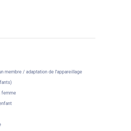
n membre / adaptation de l'appareillage
fants)
la femme
enfant
e