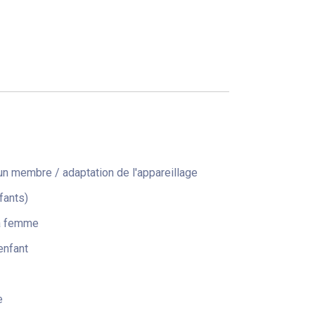
n membre / adaptation de l'appareillage
fants)
la femme
enfant
e