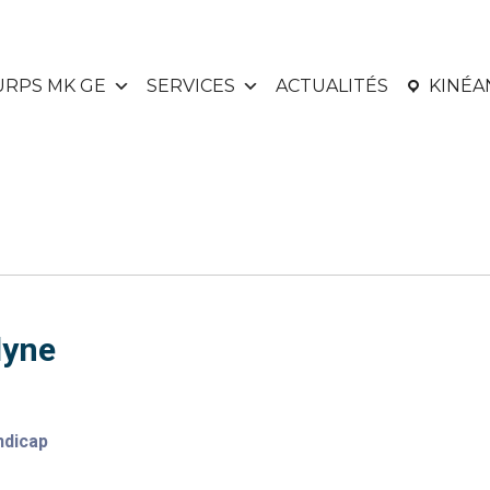
URPS MK GE
SERVICES
ACTUALITÉS
KINÉ
yne
ndicap