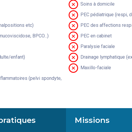
Soins à domicile
PEC pédiatrique (respi, 
malpositions etc)
PEC des affections respi
(mucoviscidose, BPCO...)
PEC en cabinet
Paralysie faciale
lte/enfant)
Drainage lymphatique (ex
Maxillo-faciale
flammatoires (pelvi spondyte,
pratiques
Missions