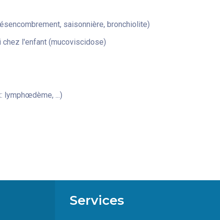
désencombrement, saisonnière, bronchiolite)
 chez l'enfant (mucoviscidose)
: lymphœdème, ...)
Services