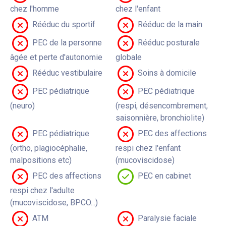
chez l'homme
chez l'enfant
Rééduc du sportif
Rééduc de la main
PEC de la personne
Rééduc posturale
âgée et perte d'autonomie
globale
Rééduc vestibulaire
Soins à domicile
PEC pédiatrique
PEC pédiatrique
(neuro)
(respi, désencombrement,
saisonnière, bronchiolite)
PEC pédiatrique
PEC des affections
(ortho, plagiocéphalie,
respi chez l'enfant
malpositions etc)
(mucoviscidose)
PEC des affections
PEC en cabinet
respi chez l'adulte
(mucoviscidose, BPCO...)
ATM
Paralysie faciale