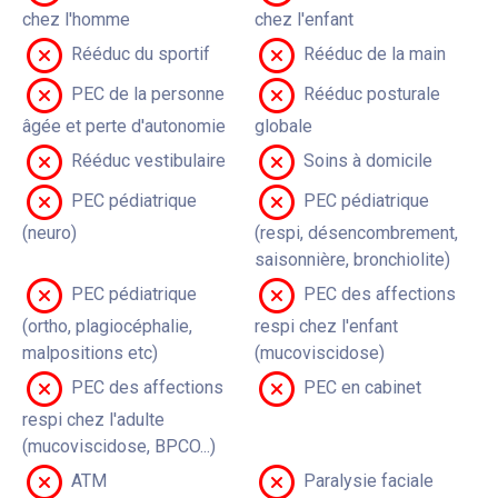
chez l'homme
chez l'enfant
Rééduc du sportif
Rééduc de la main
PEC de la personne
Rééduc posturale
âgée et perte d'autonomie
globale
Rééduc vestibulaire
Soins à domicile
PEC pédiatrique
PEC pédiatrique
(neuro)
(respi, désencombrement,
saisonnière, bronchiolite)
PEC pédiatrique
PEC des affections
(ortho, plagiocéphalie,
respi chez l'enfant
malpositions etc)
(mucoviscidose)
PEC des affections
PEC en cabinet
respi chez l'adulte
(mucoviscidose, BPCO...)
ATM
Paralysie faciale