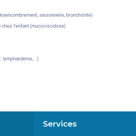
désencombrement, saisonnière, bronchiolite)
 chez l'enfant (mucoviscidose)
: lymphœdème, ...)
Services