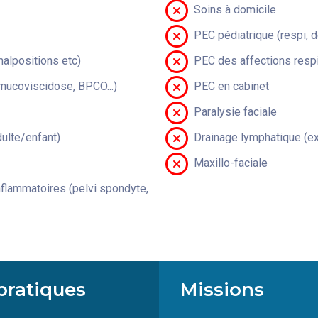
Soins à domicile
PEC pédiatrique (respi, 
malpositions etc)
PEC des affections respi
(mucoviscidose, BPCO...)
PEC en cabinet
Paralysie faciale
lte/enfant)
Drainage lymphatique (ex
Maxillo-faciale
flammatoires (pelvi spondyte,
pratiques
Missions