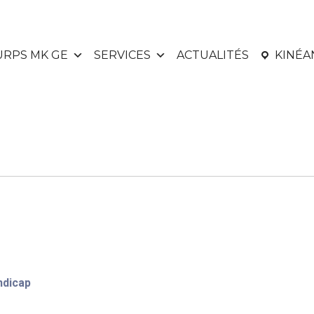
URPS MK GE
SERVICES
ACTUALITÉS
KINÉ
ndicap