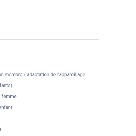
n membre / adaptation de l'appareillage
fants)
la femme
enfant
e