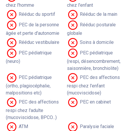
chez l'homme
chez l'enfant
Rééduc du sportif
Rééduc de la main
PEC de la personne
Rééduc posturale
âgée et perte d'autonomie
globale
Rééduc vestibulaire
Soins à domicile
PEC pédiatrique
PEC pédiatrique
(neuro)
(respi, désencombrement,
saisonnière, bronchiolite)
PEC pédiatrique
PEC des affections
(ortho, plagiocéphalie,
respi chez l'enfant
malpositions etc)
(mucoviscidose)
PEC des affections
PEC en cabinet
respi chez l'adulte
(mucoviscidose, BPCO...)
ATM
Paralysie faciale