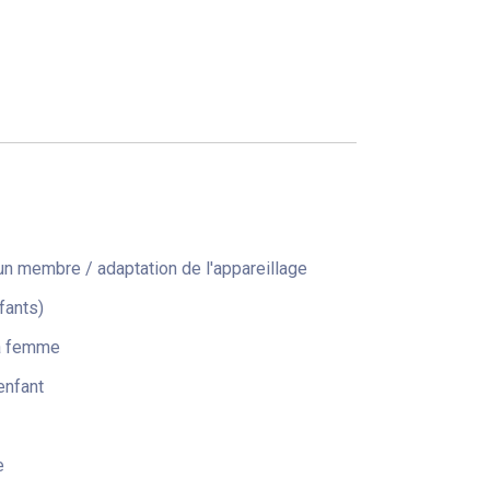
n membre / adaptation de l'appareillage
fants)
la femme
enfant
e