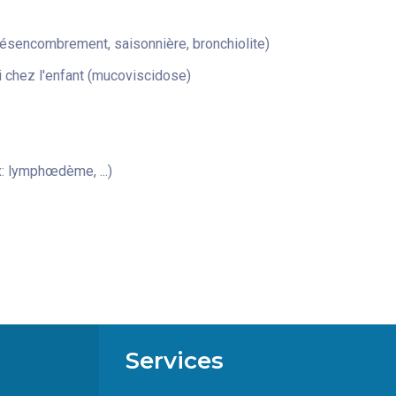
désencombrement, saisonnière, bronchiolite)
 chez l'enfant (mucoviscidose)
: lymphœdème, ...)
Services