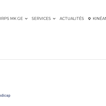
URPS MK GE
SERVICES
ACTUALITÉS
KINÉ
ndicap