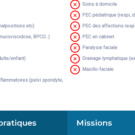
Soins à domicile
PEC pédiatrique (respi, 
malpositions etc)
PEC des affections respi
(mucoviscidose, BPCO...)
PEC en cabinet
Paralysie faciale
lte/enfant)
Drainage lymphatique (ex
Maxillo-faciale
flammatoires (pelvi spondyte,
pratiques
Missions