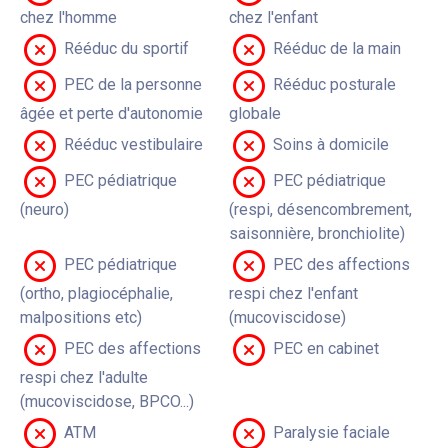
chez l'homme
chez l'enfant
Rééduc du sportif
Rééduc de la main
PEC de la personne
Rééduc posturale
âgée et perte d'autonomie
globale
Rééduc vestibulaire
Soins à domicile
PEC pédiatrique
PEC pédiatrique
(neuro)
(respi, désencombrement,
saisonnière, bronchiolite)
PEC pédiatrique
PEC des affections
(ortho, plagiocéphalie,
respi chez l'enfant
malpositions etc)
(mucoviscidose)
PEC des affections
PEC en cabinet
respi chez l'adulte
(mucoviscidose, BPCO...)
ATM
Paralysie faciale