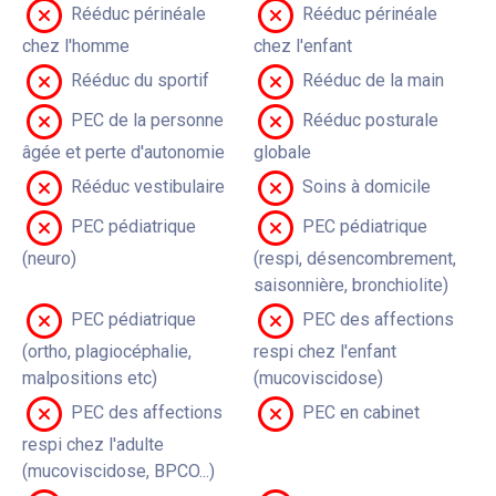
Rééduc périnéale
Rééduc périnéale
chez l'homme
chez l'enfant
Rééduc du sportif
Rééduc de la main
PEC de la personne
Rééduc posturale
âgée et perte d'autonomie
globale
Rééduc vestibulaire
Soins à domicile
PEC pédiatrique
PEC pédiatrique
(neuro)
(respi, désencombrement,
saisonnière, bronchiolite)
PEC pédiatrique
PEC des affections
(ortho, plagiocéphalie,
respi chez l'enfant
malpositions etc)
(mucoviscidose)
PEC des affections
PEC en cabinet
respi chez l'adulte
(mucoviscidose, BPCO...)