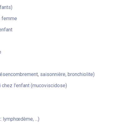
fants)
la femme
enfant
e
désencombrement, saisonnière, bronchiolite)
 chez l'enfant (mucoviscidose)
: lymphœdème, ...)