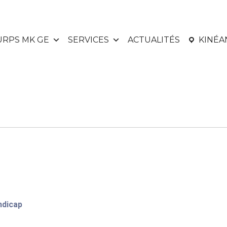
URPS MK GE
SERVICES
ACTUALITÉS
KINÉ
t
ndicap