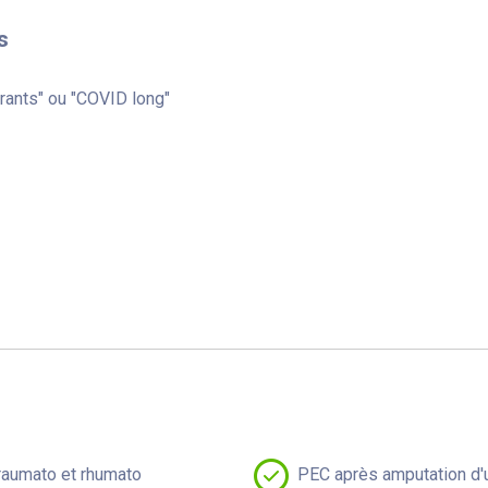
s
rants" ou "COVID long"
raumato et rhumato
PEC après amputation d'u