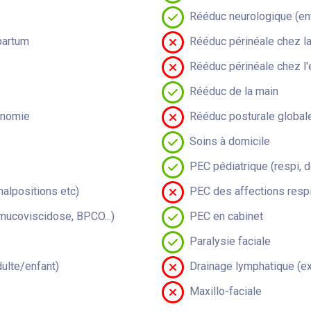
Rééduc neurologique (en
partum
Rééduc périnéale chez 
Rééduc périnéale chez l'
Rééduc de la main
onomie
Rééduc posturale global
Soins à domicile
PEC pédiatrique (respi, 
malpositions etc)
PEC des affections respi
(mucoviscidose, BPCO...)
PEC en cabinet
Paralysie faciale
lte/enfant)
Drainage lymphatique (ex
Maxillo-faciale