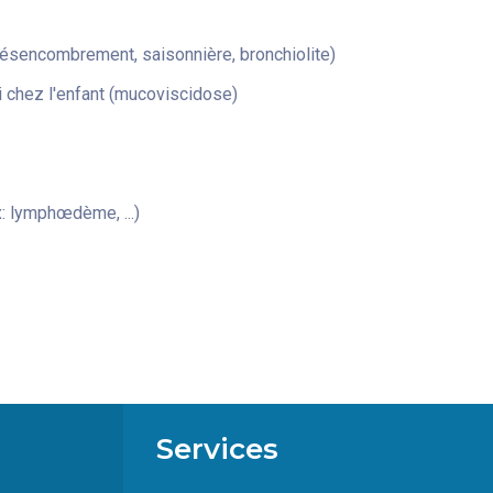
désencombrement, saisonnière, bronchiolite)
 chez l'enfant (mucoviscidose)
: lymphœdème, ...)
Services