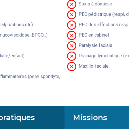
Soins à domicile
PEC pédiatrique (respi, 
malpositions etc)
PEC des affections respi
(mucoviscidose, BPCO...)
PEC en cabinet
Paralysie faciale
lte/enfant)
Drainage lymphatique (ex
Maxillo-faciale
flammatoires (pelvi spondyte,
pratiques
Missions