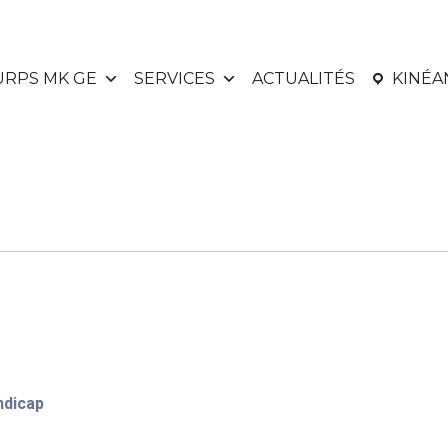
URPS MK GE
SERVICES
ACTUALITÉS
KINÉ
ndicap