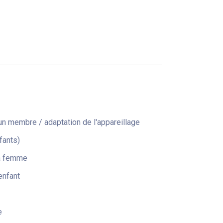
n membre / adaptation de l'appareillage
fants)
la femme
enfant
e