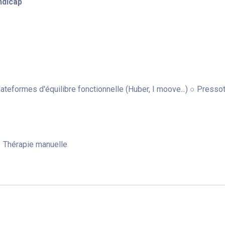
ndicap
teformes d'équilibre fonctionnelle (Huber, I moove...) ○ Presso
○ Thérapie manuelle