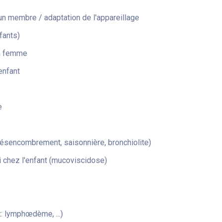
n membre / adaptation de l'appareillage
fants)
la femme
enfant
e
désencombrement, saisonnière, bronchiolite)
 chez l'enfant (mucoviscidose)
: lymphœdème, ...)