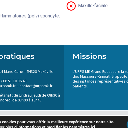
Maxillo-faciale
flammatoires (pelvi spondyte,
pratiques
Missions
et Marie Curie – 54320 Maxéville
L’URPS MK Grand Est assure la r
des Masseurs-Kinésithérapeutes
 / 06 51 10 36 48
des instances représentatives 
urpsmk.fr – contact@urpsmk.fr
patients.
tariat : du lundi au jeudi de 08h30 à
endredi de 08h00 à 15h45.
 cookies pour vous offrir la meilleure expérience sur notre site.
er plus d'informations et modifier les paramètres
ici
.