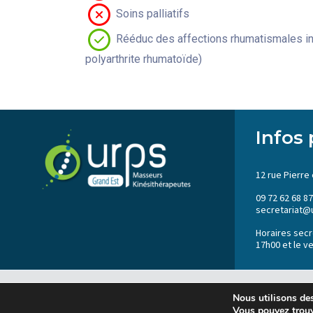
Soins palliatifs
Rééduc des affections rhumatismales in
polyarthrite rhumatoïde)
Infos 
12 rue Pierre 
09 72 62 68 87
secretariat@
Horaires secré
17h00 et le v
2023 © URPS MK
Nous utilisons des
Vous pouvez trouv