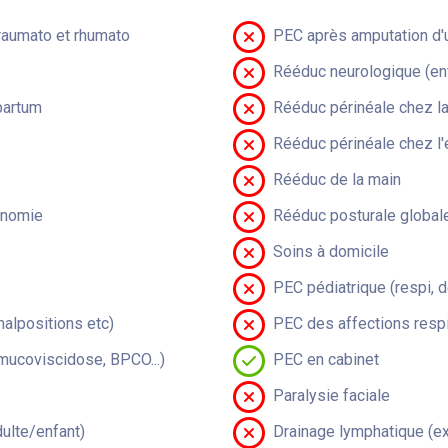
raumato et rhumato
PEC après amputation d'u
Rééduc neurologique (en
partum
Rééduc périnéale chez 
Rééduc périnéale chez l'
Rééduc de la main
onomie
Rééduc posturale global
Soins à domicile
PEC pédiatrique (respi, 
malpositions etc)
PEC des affections respi
(mucoviscidose, BPCO...)
PEC en cabinet
Paralysie faciale
lte/enfant)
Drainage lymphatique (ex