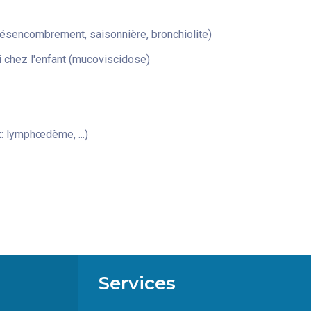
désencombrement, saisonnière, bronchiolite)
 chez l'enfant (mucoviscidose)
: lymphœdème, ...)
Services