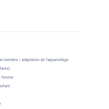
n membre / adaptation de l'appareillage
fants)
la femme
enfant
e