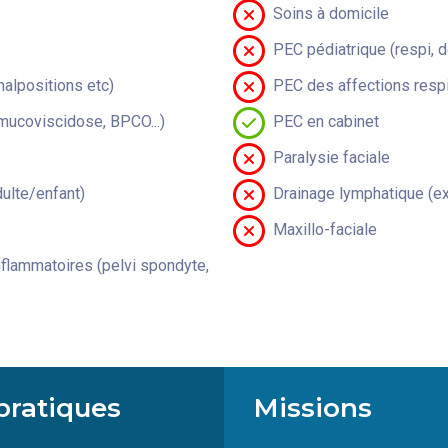
Soins à domicile
PEC pédiatrique (respi, 
malpositions etc)
PEC des affections respi
(mucoviscidose, BPCO...)
PEC en cabinet
Paralysie faciale
lte/enfant)
Drainage lymphatique (ex
Maxillo-faciale
flammatoires (pelvi spondyte,
pratiques
Missions