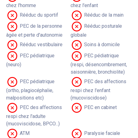
chez l'homme
chez l'enfant
Rééduc du sportif
Rééduc de la main
PEC de la personne
Rééduc posturale
âgée et perte d'autonomie
globale
Rééduc vestibulaire
Soins à domicile
PEC pédiatrique
PEC pédiatrique
(neuro)
(respi, désencombrement,
saisonnière, bronchiolite)
PEC pédiatrique
PEC des affections
(ortho, plagiocéphalie,
respi chez l'enfant
malpositions etc)
(mucoviscidose)
PEC des affections
PEC en cabinet
respi chez l'adulte
(mucoviscidose, BPCO...)
ATM
Paralysie faciale