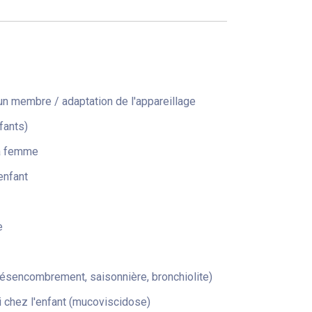
n membre / adaptation de l'appareillage
fants)
la femme
enfant
e
désencombrement, saisonnière, bronchiolite)
 chez l'enfant (mucoviscidose)