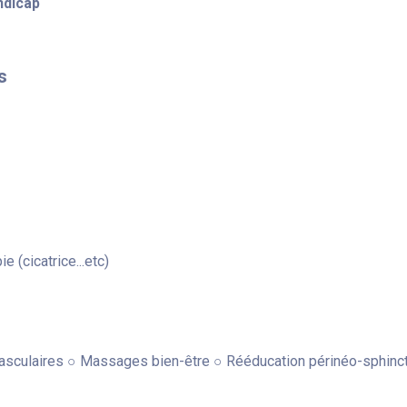
ndicap
s
 (cicatrice...etc)
vasculaires ○ Massages bien-être ○ Rééducation périnéo-sphinc