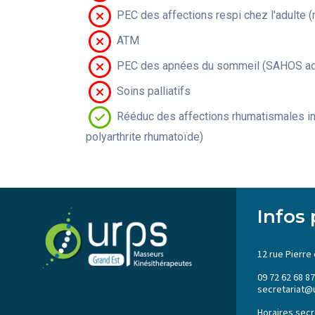
PEC des affections respi chez l'adulte 
ATM
PEC des apnées du sommeil (SAHOS adu
Soins palliatifs
Rééduc des affections rhumatismales in
polyarthrite rhumatoïde)
Infos 
12 rue Pierre 
09 72 62 68 87
secretariat@
Horaires secré