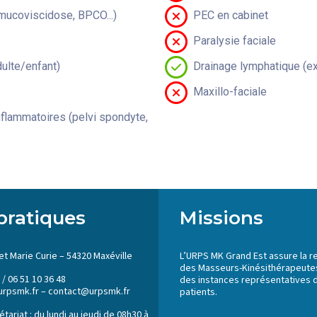
(mucoviscidose, BPCO...)
PEC en cabinet
Paralysie faciale
lte/enfant)
Drainage lymphatique (ex
Maxillo-faciale
flammatoires (pelvi spondyte,
pratiques
Missions
et Marie Curie – 54320 Maxéville
L’URPS MK Grand Est assure la r
des Masseurs-Kinésithérapeutes
 / 06 51 10 36 48
des instances représentatives 
urpsmk.fr – contact@urpsmk.fr
patients.
tariat : du lundi au jeudi de 08h30 à