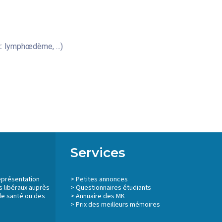
: lymphœdème, ...)
Services
eprésentation
>
Petites annonces
 libéraux auprès
>
Questionnaires étudiants
de santé ou des
>
Annuaire des MK
> Prix des meilleurs mémoires