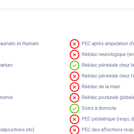
raumato et rhumato
PEC après amputation d'u
Rééduc neurologique (en
partum
Rééduc périnéale chez 
Rééduc périnéale chez l'
Rééduc de la main
onomie
Rééduc posturale global
Soins à domicile
PEC pédiatrique (respi, 
malpositions etc)
PEC des affections respi