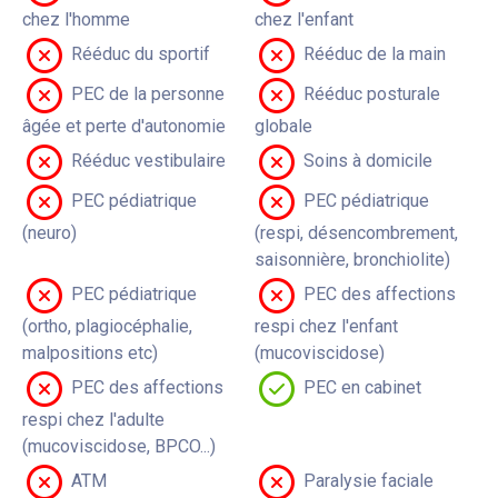
chez l'homme
chez l'enfant
Rééduc du sportif
Rééduc de la main
PEC de la personne
Rééduc posturale
âgée et perte d'autonomie
globale
Rééduc vestibulaire
Soins à domicile
PEC pédiatrique
PEC pédiatrique
(neuro)
(respi, désencombrement,
saisonnière, bronchiolite)
PEC pédiatrique
PEC des affections
(ortho, plagiocéphalie,
respi chez l'enfant
malpositions etc)
(mucoviscidose)
PEC des affections
PEC en cabinet
respi chez l'adulte
(mucoviscidose, BPCO...)
ATM
Paralysie faciale