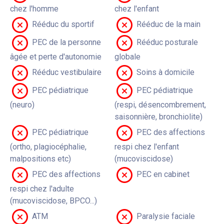
chez l'homme
chez l'enfant
Rééduc du sportif
Rééduc de la main
PEC de la personne
Rééduc posturale
âgée et perte d'autonomie
globale
Rééduc vestibulaire
Soins à domicile
PEC pédiatrique
PEC pédiatrique
(neuro)
(respi, désencombrement,
saisonnière, bronchiolite)
PEC pédiatrique
PEC des affections
(ortho, plagiocéphalie,
respi chez l'enfant
malpositions etc)
(mucoviscidose)
PEC des affections
PEC en cabinet
respi chez l'adulte
(mucoviscidose, BPCO...)
ATM
Paralysie faciale