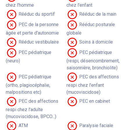
chez l'homme
chez l'enfant
Rééduc du sportif
Rééduc de la main
PEC de la personne
Rééduc posturale
âgée et perte d'autonomie
globale
Rééduc vestibulaire
Soins à domicile
PEC pédiatrique
PEC pédiatrique
(neuro)
(respi, désencombrement,
saisonnière, bronchiolite)
PEC pédiatrique
PEC des affections
(ortho, plagiocéphalie,
respi chez l'enfant
malpositions etc)
(mucoviscidose)
PEC des affections
PEC en cabinet
respi chez l'adulte
(mucoviscidose, BPCO...)
ATM
Paralysie faciale