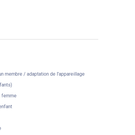
n membre / adaptation de l'appareillage
fants)
la femme
enfant
e