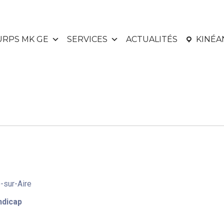
URPS MK GE
SERVICES
ACTUALITÉS
KINÉ
-sur-Aire
ndicap