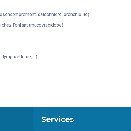
désencombrement, saisonnière, bronchiolite)
 chez l'enfant (mucoviscidose)
: lymphœdème, ...)
Services