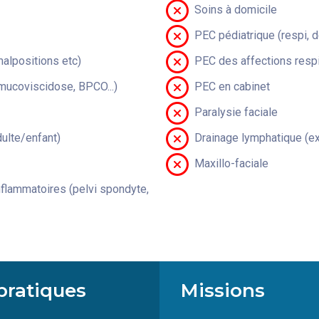
Soins à domicile
PEC pédiatrique (respi, 
malpositions etc)
PEC des affections respi
(mucoviscidose, BPCO...)
PEC en cabinet
Paralysie faciale
lte/enfant)
Drainage lymphatique (ex
Maxillo-faciale
flammatoires (pelvi spondyte,
pratiques
Missions