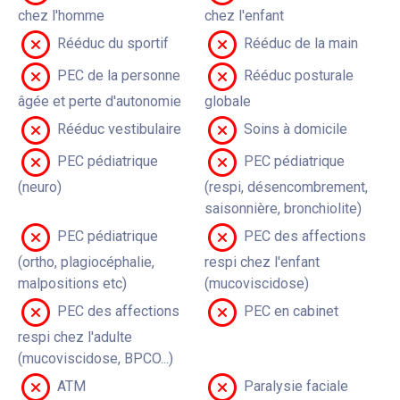
chez l'homme
chez l'enfant
Rééduc du sportif
Rééduc de la main
PEC de la personne
Rééduc posturale
âgée et perte d'autonomie
globale
Rééduc vestibulaire
Soins à domicile
PEC pédiatrique
PEC pédiatrique
(neuro)
(respi, désencombrement,
saisonnière, bronchiolite)
PEC pédiatrique
PEC des affections
(ortho, plagiocéphalie,
respi chez l'enfant
malpositions etc)
(mucoviscidose)
PEC des affections
PEC en cabinet
respi chez l'adulte
(mucoviscidose, BPCO...)
ATM
Paralysie faciale