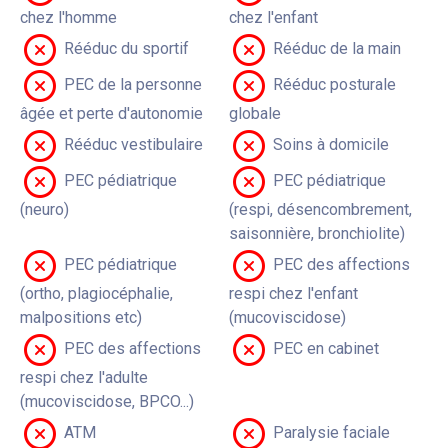
chez l'homme
chez l'enfant
Rééduc du sportif
Rééduc de la main
PEC de la personne
Rééduc posturale
âgée et perte d'autonomie
globale
Rééduc vestibulaire
Soins à domicile
PEC pédiatrique
PEC pédiatrique
(neuro)
(respi, désencombrement,
saisonnière, bronchiolite)
PEC pédiatrique
PEC des affections
(ortho, plagiocéphalie,
respi chez l'enfant
malpositions etc)
(mucoviscidose)
PEC des affections
PEC en cabinet
respi chez l'adulte
(mucoviscidose, BPCO...)
ATM
Paralysie faciale