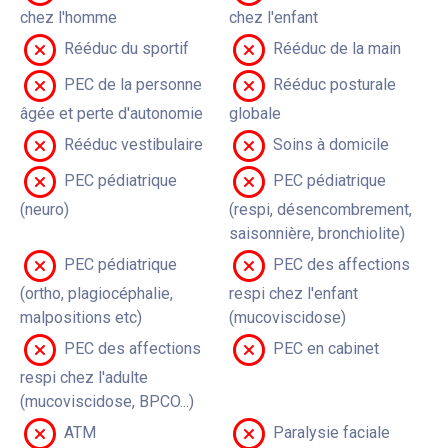
chez l'homme
chez l'enfant
Rééduc du sportif
Rééduc de la main
PEC de la personne
Rééduc posturale
âgée et perte d'autonomie
globale
Rééduc vestibulaire
Soins à domicile
PEC pédiatrique
PEC pédiatrique
(neuro)
(respi, désencombrement,
saisonnière, bronchiolite)
PEC pédiatrique
PEC des affections
(ortho, plagiocéphalie,
respi chez l'enfant
malpositions etc)
(mucoviscidose)
PEC des affections
PEC en cabinet
respi chez l'adulte
(mucoviscidose, BPCO...)
ATM
Paralysie faciale