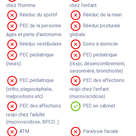
chez l'homme
chez l'enfant
Rééduc du sportif
Rééduc de la main
PEC de la personne
Rééduc posturale
âgée et perte d'autonomie
globale
Rééduc vestibulaire
Soins à domicile
PEC pédiatrique
PEC pédiatrique
(neuro)
(respi, désencombrement,
saisonnière, bronchiolite)
PEC pédiatrique
PEC des affections
(ortho, plagiocéphalie,
respi chez l'enfant
malpositions etc)
(mucoviscidose)
PEC des affections
PEC en cabinet
respi chez l'adulte
(mucoviscidose, BPCO...)
ATM
Paralysie faciale