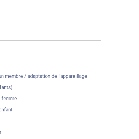
n membre / adaptation de l'appareillage
fants)
la femme
enfant
e