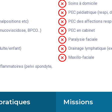
Soins à domicile
PEC pédiatrique (respi, 
malpositions etc)
PEC des affections respi
(mucoviscidose, BPCO...)
PEC en cabinet
Paralysie faciale
lte/enfant)
Drainage lymphatique (ex
Maxillo-faciale
flammatoires (pelvi spondyte,
pratiques
Missions