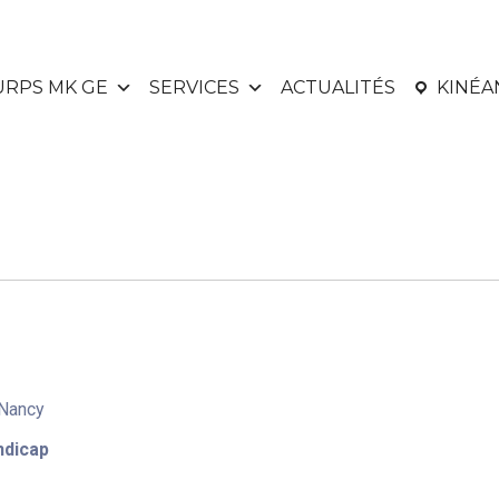
URPS MK GE
SERVICES
ACTUALITÉS
KINÉ
 Nancy
ndicap