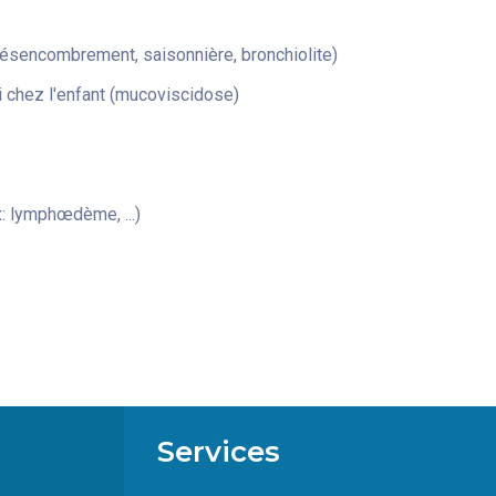
désencombrement, saisonnière, bronchiolite)
 chez l'enfant (mucoviscidose)
: lymphœdème, ...)
Services