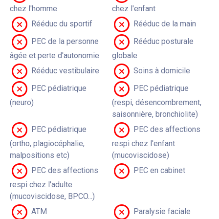
chez l'homme
chez l'enfant
Rééduc du sportif
Rééduc de la main
PEC de la personne
Rééduc posturale
âgée et perte d'autonomie
globale
Rééduc vestibulaire
Soins à domicile
PEC pédiatrique
PEC pédiatrique
(neuro)
(respi, désencombrement,
saisonnière, bronchiolite)
PEC pédiatrique
PEC des affections
(ortho, plagiocéphalie,
respi chez l'enfant
malpositions etc)
(mucoviscidose)
PEC des affections
PEC en cabinet
respi chez l'adulte
(mucoviscidose, BPCO...)
ATM
Paralysie faciale