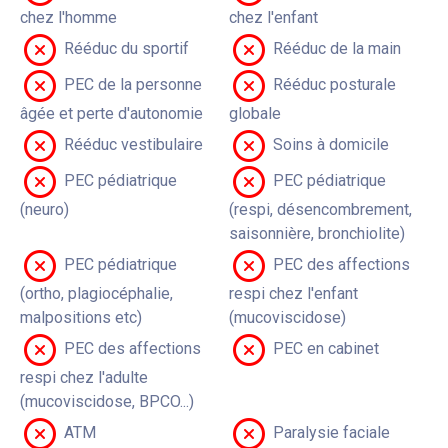
chez l'homme
chez l'enfant
Rééduc du sportif
Rééduc de la main
PEC de la personne
Rééduc posturale
âgée et perte d'autonomie
globale
Rééduc vestibulaire
Soins à domicile
PEC pédiatrique
PEC pédiatrique
(neuro)
(respi, désencombrement,
saisonnière, bronchiolite)
PEC pédiatrique
PEC des affections
(ortho, plagiocéphalie,
respi chez l'enfant
malpositions etc)
(mucoviscidose)
PEC des affections
PEC en cabinet
respi chez l'adulte
(mucoviscidose, BPCO...)
ATM
Paralysie faciale