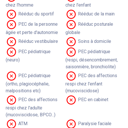
chez l'homme
chez l'enfant
Rééduc du sportif
Rééduc de la main
PEC de la personne
Rééduc posturale
âgée et perte d'autonomie
globale
Rééduc vestibulaire
Soins à domicile
PEC pédiatrique
PEC pédiatrique
(neuro)
(respi, désencombrement,
saisonnière, bronchiolite)
PEC pédiatrique
PEC des affections
(ortho, plagiocéphalie,
respi chez l'enfant
malpositions etc)
(mucoviscidose)
PEC des affections
PEC en cabinet
respi chez l'adulte
(mucoviscidose, BPCO...)
ATM
Paralysie faciale