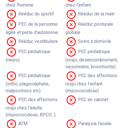
chez l'homme
chez l'enfant
Rééduc du sportif
Rééduc de la main
PEC de la personne
Rééduc posturale
âgée et perte d'autonomie
globale
Rééduc vestibulaire
Soins à domicile
PEC pédiatrique
PEC pédiatrique
(neuro)
(respi, désencombrement,
saisonnière, bronchiolite)
PEC pédiatrique
PEC des affections
(ortho, plagiocéphalie,
respi chez l'enfant
malpositions etc)
(mucoviscidose)
PEC des affections
PEC en cabinet
respi chez l'adulte
(mucoviscidose, BPCO...)
ATM
Paralysie faciale