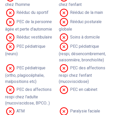
chez l'homme
chez l'enfant
Rééduc du sportif
Rééduc de la main
PEC de la personne
Rééduc posturale
âgée et perte d'autonomie
globale
Rééduc vestibulaire
Soins à domicile
PEC pédiatrique
PEC pédiatrique
(neuro)
(respi, désencombrement,
saisonnière, bronchiolite)
PEC pédiatrique
PEC des affections
(ortho, plagiocéphalie,
respi chez l'enfant
malpositions etc)
(mucoviscidose)
PEC des affections
PEC en cabinet
respi chez l'adulte
(mucoviscidose, BPCO...)
ATM
Paralysie faciale