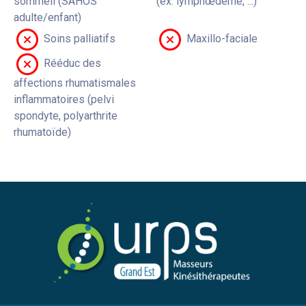
sommeil (SAHOS
(ex: lymphœdème, ...)
adulte/enfant)
Soins palliatifs
Maxillo-faciale
Rééduc des
affections rhumatismales
inflammatoires (pelvi
spondyte, polyarthrite
rhumatoïde)