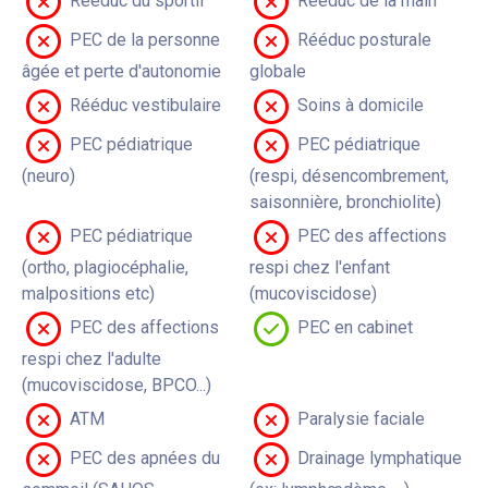
Rééduc du sportif
Rééduc de la main
PEC de la personne
Rééduc posturale
âgée et perte d'autonomie
globale
Rééduc vestibulaire
Soins à domicile
PEC pédiatrique
PEC pédiatrique
(neuro)
(respi, désencombrement,
saisonnière, bronchiolite)
PEC pédiatrique
PEC des affections
(ortho, plagiocéphalie,
respi chez l'enfant
malpositions etc)
(mucoviscidose)
PEC des affections
PEC en cabinet
respi chez l'adulte
(mucoviscidose, BPCO...)
ATM
Paralysie faciale
PEC des apnées du
Drainage lymphatique