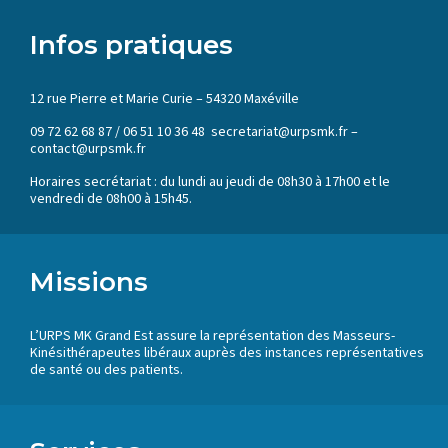
Infos pratiques
12 rue Pierre et Marie Curie – 54320 Maxéville
09 72 62 68 87 / 06 51 10 36 48 secretariat@urpsmk.fr –
contact@urpsmk.fr
Horaires secrétariat : du lundi au jeudi de 08h30 à 17h00 et le
vendredi de 08h00 à 15h45.
Missions
L’URPS MK Grand Est assure la représentation des Masseurs-
Kinésithérapeutes libéraux auprès des instances représentatives
de santé ou des patients.