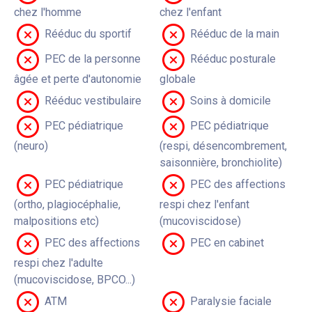
chez l'homme
chez l'enfant
Rééduc du sportif
Rééduc de la main
PEC de la personne
Rééduc posturale
âgée et perte d'autonomie
globale
Rééduc vestibulaire
Soins à domicile
PEC pédiatrique
PEC pédiatrique
(neuro)
(respi, désencombrement,
saisonnière, bronchiolite)
PEC pédiatrique
PEC des affections
(ortho, plagiocéphalie,
respi chez l'enfant
malpositions etc)
(mucoviscidose)
PEC des affections
PEC en cabinet
respi chez l'adulte
(mucoviscidose, BPCO...)
ATM
Paralysie faciale