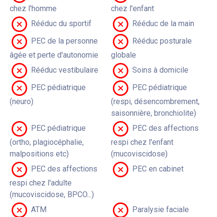
chez l'homme
chez l'enfant
Rééduc du sportif
Rééduc de la main
PEC de la personne
Rééduc posturale
âgée et perte d'autonomie
globale
Rééduc vestibulaire
Soins à domicile
PEC pédiatrique
PEC pédiatrique
(neuro)
(respi, désencombrement,
saisonnière, bronchiolite)
PEC pédiatrique
PEC des affections
(ortho, plagiocéphalie,
respi chez l'enfant
malpositions etc)
(mucoviscidose)
PEC des affections
PEC en cabinet
respi chez l'adulte
(mucoviscidose, BPCO...)
ATM
Paralysie faciale