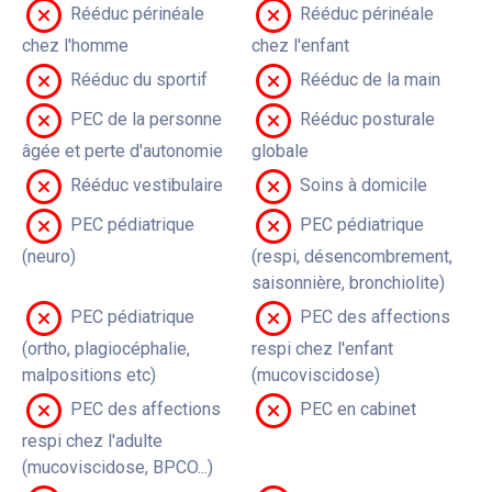
Rééduc périnéale
Rééduc périnéale
chez l'homme
chez l'enfant
Rééduc du sportif
Rééduc de la main
PEC de la personne
Rééduc posturale
âgée et perte d'autonomie
globale
Rééduc vestibulaire
Soins à domicile
PEC pédiatrique
PEC pédiatrique
(neuro)
(respi, désencombrement,
saisonnière, bronchiolite)
PEC pédiatrique
PEC des affections
(ortho, plagiocéphalie,
respi chez l'enfant
malpositions etc)
(mucoviscidose)
PEC des affections
PEC en cabinet
respi chez l'adulte
(mucoviscidose, BPCO...)