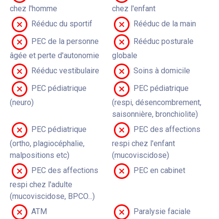
chez l'homme
chez l'enfant
Rééduc du sportif
Rééduc de la main
PEC de la personne
Rééduc posturale
âgée et perte d'autonomie
globale
Rééduc vestibulaire
Soins à domicile
PEC pédiatrique
PEC pédiatrique
(neuro)
(respi, désencombrement,
saisonnière, bronchiolite)
PEC pédiatrique
PEC des affections
(ortho, plagiocéphalie,
respi chez l'enfant
malpositions etc)
(mucoviscidose)
PEC des affections
PEC en cabinet
respi chez l'adulte
(mucoviscidose, BPCO...)
ATM
Paralysie faciale