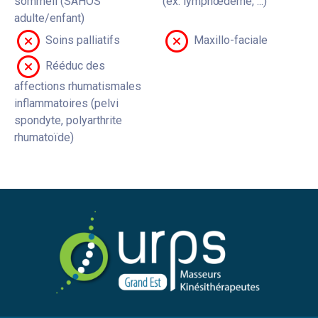
sommeil (SAHOS
(ex: lymphœdème, ...)
adulte/enfant)
Soins palliatifs
Maxillo-faciale
Rééduc des
affections rhumatismales
inflammatoires (pelvi
spondyte, polyarthrite
rhumatoïde)