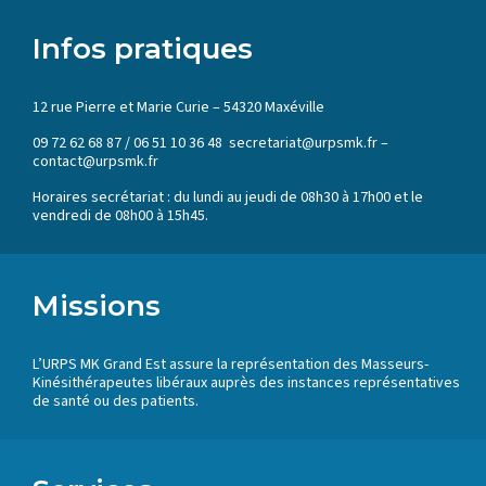
Infos pratiques
12 rue Pierre et Marie Curie – 54320 Maxéville
09 72 62 68 87 / 06 51 10 36 48 secretariat@urpsmk.fr –
contact@urpsmk.fr
Horaires secrétariat : du lundi au jeudi de 08h30 à 17h00 et le
vendredi de 08h00 à 15h45.
Missions
L’URPS MK Grand Est assure la représentation des Masseurs-
Kinésithérapeutes libéraux auprès des instances représentatives
de santé ou des patients.