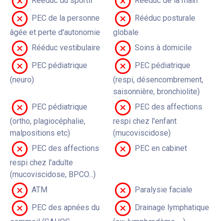
Rééduc du sportif
Rééduc de la main
PEC de la personne
Rééduc posturale
âgée et perte d'autonomie
globale
Rééduc vestibulaire
Soins à domicile
PEC pédiatrique
PEC pédiatrique
(neuro)
(respi, désencombrement,
saisonnière, bronchiolite)
PEC pédiatrique
PEC des affections
(ortho, plagiocéphalie,
respi chez l'enfant
malpositions etc)
(mucoviscidose)
PEC des affections
PEC en cabinet
respi chez l'adulte
(mucoviscidose, BPCO...)
ATM
Paralysie faciale
PEC des apnées du
Drainage lymphatique