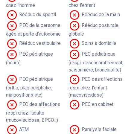
chez l'homme
chez l'enfant
Rééduc du sportif
Rééduc de la main
PEC de la personne
Rééduc posturale
âgée et perte d'autonomie
globale
Rééduc vestibulaire
Soins à domicile
PEC pédiatrique
PEC pédiatrique
(neuro)
(respi, désencombrement,
saisonnière, bronchiolite)
PEC pédiatrique
PEC des affections
(ortho, plagiocéphalie,
respi chez l'enfant
malpositions etc)
(mucoviscidose)
PEC des affections
PEC en cabinet
respi chez l'adulte
(mucoviscidose, BPCO...)
ATM
Paralysie faciale