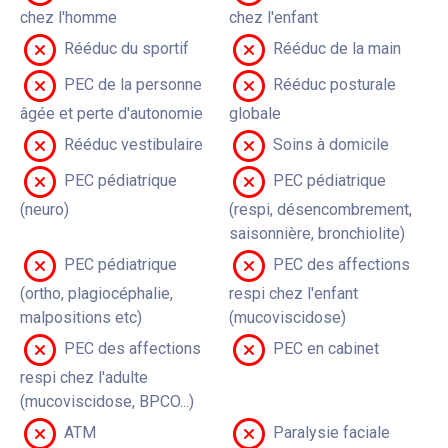
chez l'homme
chez l'enfant
Rééduc du sportif
Rééduc de la main
PEC de la personne
Rééduc posturale
âgée et perte d'autonomie
globale
Rééduc vestibulaire
Soins à domicile
PEC pédiatrique
PEC pédiatrique
(neuro)
(respi, désencombrement,
saisonnière, bronchiolite)
PEC pédiatrique
PEC des affections
(ortho, plagiocéphalie,
respi chez l'enfant
malpositions etc)
(mucoviscidose)
PEC des affections
PEC en cabinet
respi chez l'adulte
(mucoviscidose, BPCO...)
ATM
Paralysie faciale