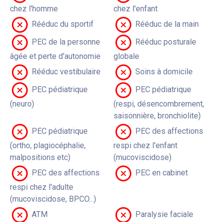
chez l'homme
chez l'enfant
Rééduc du sportif
Rééduc de la main
PEC de la personne
Rééduc posturale
âgée et perte d'autonomie
globale
Rééduc vestibulaire
Soins à domicile
PEC pédiatrique
PEC pédiatrique
(neuro)
(respi, désencombrement,
saisonnière, bronchiolite)
PEC pédiatrique
PEC des affections
(ortho, plagiocéphalie,
respi chez l'enfant
malpositions etc)
(mucoviscidose)
PEC des affections
PEC en cabinet
respi chez l'adulte
(mucoviscidose, BPCO...)
ATM
Paralysie faciale