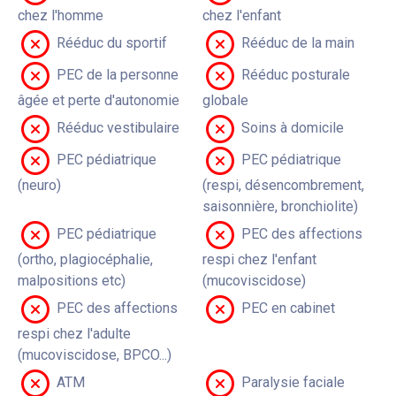
chez l'homme
chez l'enfant
Rééduc du sportif
Rééduc de la main
PEC de la personne
Rééduc posturale
âgée et perte d'autonomie
globale
Rééduc vestibulaire
Soins à domicile
PEC pédiatrique
PEC pédiatrique
(neuro)
(respi, désencombrement,
saisonnière, bronchiolite)
PEC pédiatrique
PEC des affections
(ortho, plagiocéphalie,
respi chez l'enfant
malpositions etc)
(mucoviscidose)
PEC des affections
PEC en cabinet
respi chez l'adulte
(mucoviscidose, BPCO...)
ATM
Paralysie faciale