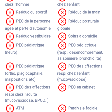
chez l'homme
chez l'enfant
Rééduc du sportif
Rééduc de la main
PEC de la personne
Rééduc posturale
âgée et perte d'autonomie
globale
Rééduc vestibulaire
Soins à domicile
PEC pédiatrique
PEC pédiatrique
(neuro)
(respi, désencombrement,
saisonnière, bronchiolite)
PEC pédiatrique
PEC des affections
(ortho, plagiocéphalie,
respi chez l'enfant
malpositions etc)
(mucoviscidose)
PEC des affections
PEC en cabinet
respi chez l'adulte
(mucoviscidose, BPCO...)
ATM
Paralysie faciale