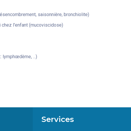
désencombrement, saisonnière, bronchiolite)
 chez l'enfant (mucoviscidose)
: lymphœdème, ...)
Services