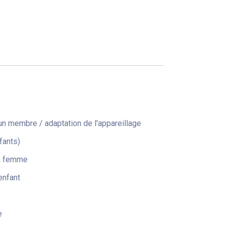
n membre / adaptation de l'appareillage
fants)
la femme
enfant
e