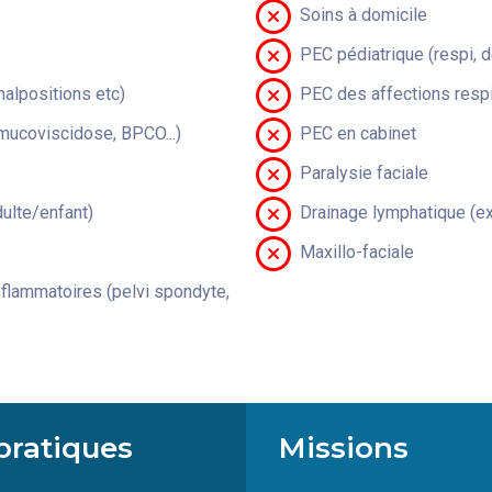
Soins à domicile
PEC pédiatrique (respi, 
malpositions etc)
PEC des affections respi
(mucoviscidose, BPCO...)
PEC en cabinet
Paralysie faciale
lte/enfant)
Drainage lymphatique (ex
Maxillo-faciale
flammatoires (pelvi spondyte,
pratiques
Missions