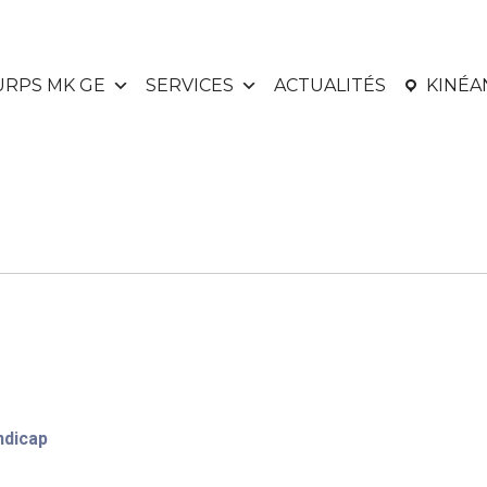
URPS MK GE
SERVICES
ACTUALITÉS
KINÉ
ndicap