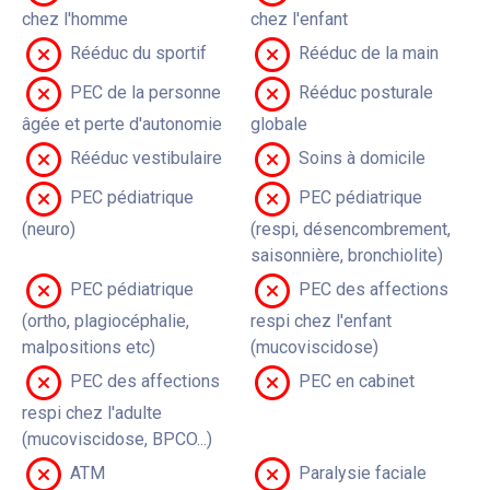
chez l'homme
chez l'enfant
Rééduc du sportif
Rééduc de la main
PEC de la personne
Rééduc posturale
âgée et perte d'autonomie
globale
Rééduc vestibulaire
Soins à domicile
PEC pédiatrique
PEC pédiatrique
(neuro)
(respi, désencombrement,
saisonnière, bronchiolite)
PEC pédiatrique
PEC des affections
(ortho, plagiocéphalie,
respi chez l'enfant
malpositions etc)
(mucoviscidose)
PEC des affections
PEC en cabinet
respi chez l'adulte
(mucoviscidose, BPCO...)
ATM
Paralysie faciale