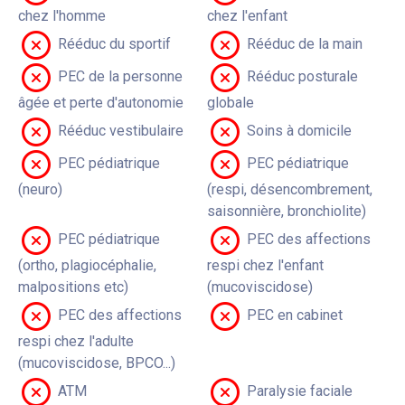
chez l'homme
chez l'enfant
Rééduc du sportif
Rééduc de la main
PEC de la personne
Rééduc posturale
âgée et perte d'autonomie
globale
Rééduc vestibulaire
Soins à domicile
PEC pédiatrique
PEC pédiatrique
(neuro)
(respi, désencombrement,
saisonnière, bronchiolite)
PEC pédiatrique
PEC des affections
(ortho, plagiocéphalie,
respi chez l'enfant
malpositions etc)
(mucoviscidose)
PEC des affections
PEC en cabinet
respi chez l'adulte
(mucoviscidose, BPCO...)
ATM
Paralysie faciale