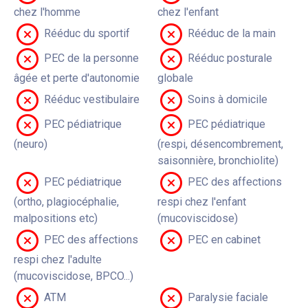
chez l'homme
chez l'enfant
Rééduc du sportif
Rééduc de la main
PEC de la personne
Rééduc posturale
âgée et perte d'autonomie
globale
Rééduc vestibulaire
Soins à domicile
PEC pédiatrique
PEC pédiatrique
(neuro)
(respi, désencombrement,
saisonnière, bronchiolite)
PEC pédiatrique
PEC des affections
(ortho, plagiocéphalie,
respi chez l'enfant
malpositions etc)
(mucoviscidose)
PEC des affections
PEC en cabinet
respi chez l'adulte
(mucoviscidose, BPCO...)
ATM
Paralysie faciale