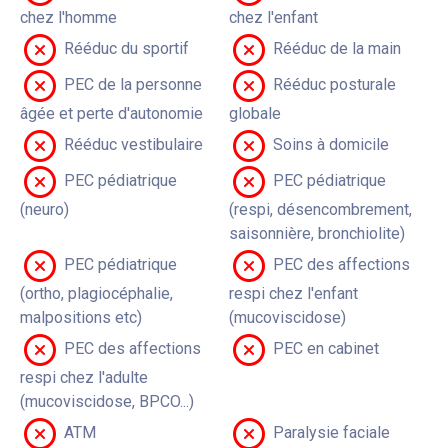
chez l'homme
chez l'enfant
Rééduc du sportif
Rééduc de la main
PEC de la personne
Rééduc posturale
âgée et perte d'autonomie
globale
Rééduc vestibulaire
Soins à domicile
PEC pédiatrique
PEC pédiatrique
(neuro)
(respi, désencombrement,
saisonnière, bronchiolite)
PEC pédiatrique
PEC des affections
(ortho, plagiocéphalie,
respi chez l'enfant
malpositions etc)
(mucoviscidose)
PEC des affections
PEC en cabinet
respi chez l'adulte
(mucoviscidose, BPCO...)
ATM
Paralysie faciale